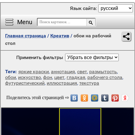
Язык сайта:
Menu
Главная страница
/
Креатив
/
обои на рабочий
стол
Применить фильтры
Теги:
яркие краски
,
аннотация
,
свет
,
размытость
,
обои
,
искусство
,
фон
,
цвет
,
гладкая
,
рабочего стола
,
футуристический
,
иллюстрация
,
текстура