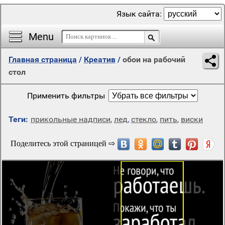
Язык сайта:
Menu
Главная страница
/
Креатив
/
обои на рабочий
стол
Применить фильтры
Теги:
прикольные надписи
,
лед
,
стекло
,
пить
,
виски