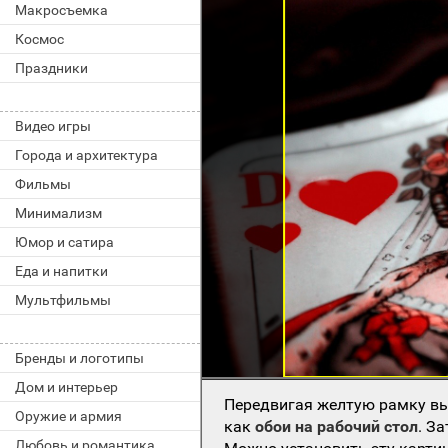
Макросъемка
Космос
Праздники
Видео игры
Города и архитектура
Фильмы
Минимализм
Юмор и сатира
Еда и напитки
Мультфильмы
Бренды и логотипы
Дом и интерьер
Передвигая желтую рамку вы
Оружие и армия
как
обои на рабочий стол
. З
Любовь и романтика