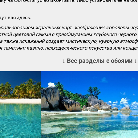
ку на фото-статус во Вконтакте. Либо установить ее на об
ут вас здесь.
спользованием игральных карт: изображение королевы чер
стной цветовой гамме с преобладанием глубокого черного
, а также искажений создает мистическую, нуарную атмос
я тематики казино, психоделического искусства или конце
↓ Все разделы с обоями ↓