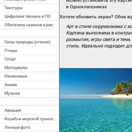
Можно установить эту картин
в Одноклассниках
Текстуры
Цифровая техника и ПО
Хотите обновить экран? Обои жд
Обитатели океанов и рек
Арт в стиле сюрреализма с и
Картина выполнена в контра
размытия, игры света и тени
Силы природы (стихия)
стиль. Идеально подходит дл
Птицы
Спорт
Мотоциклы
Насекомые
Аниме
Музыка
Авиация
Корабли морской транспорт
Личные фото