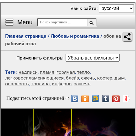
Язык сайта:
Menu
Главная страница
/
Любовь и романтика
/
обои на
рабочий стол
Применить фильтры
Теги:
надписи
,
пламя
,
горячая
,
тепло
,
легковоспламеняющиеся
,
блейз
,
сжечь
,
костер
,
дым
,
опасность
,
топлива
,
инферно
,
зажечь