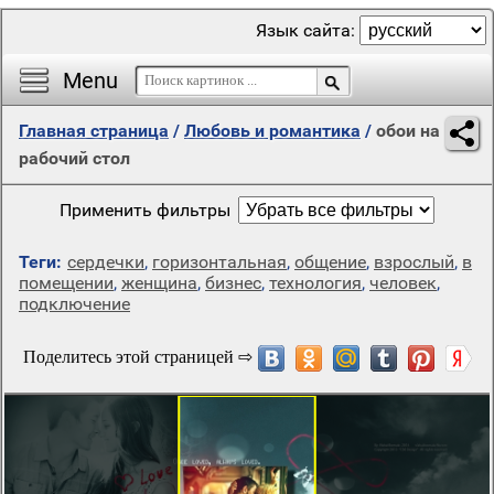
Язык сайта:
Menu
Главная страница
/
Любовь и романтика
/
обои на
рабочий стол
Применить фильтры
Теги:
сердечки
,
горизонтальная
,
общение
,
взрослый
,
в
помещении
,
женщина
,
бизнес
,
технология
,
человек
,
подключение