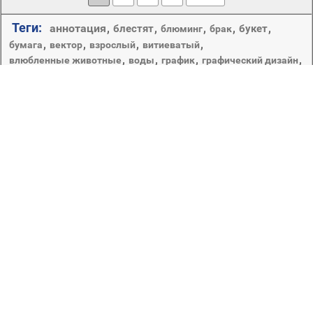
Теги:
аннотация
,
,
,
,
,
блестят
букет
блюминг
брак
,
,
,
,
бумага
вектор
взрослый
витиеватый
,
,
,
,
влюбленные животные
воды
график
графический дизайн
,
,
,
,
,
,
,
дизайн
девушка
дерево
дым
женщина
закат
зима
,
,
искусство
,
,
,
,
иллюстрация
карта
лето
игристое
лепесток
лист
,
любовь
,
,
,
,
,
,
люминесценция
мерри
небо
носить
ню
,
,
,
,
,
,
,
обои
один
отражение
пить
пламя
пляж
подарок
рабочего стола
,
праздник
,
природа
,
,
подсветкой
,
,
,
,
размытость
рождество
роза
романтика
сердечки
,
,
,
,
,
романтический
свадьба
свет
светит
,
,
,
,
цветок
,
,
украшения
флора
формы
цвет
цветочные
яркий
Любовь – это прекрасное состояние души, а глаза
влюбленных источают неподдельную радость. Для
любителей искренних чувств, в данном разделе
представлены обои на рабочий стол, пропитанные
романтикой и нежностью. Такие заставки будут
вдохновлять вас на новые любовные подвиги или