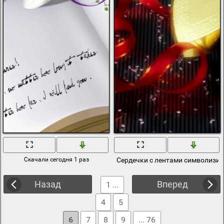
Скачали сегодня 1 раз
Сердечки с лентами символизи
Назад
Вперед
1 ...
4
5
6
7
8
9
... 76