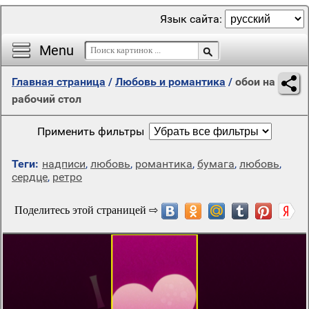
Язык сайта:
Menu
Главная страница
/
Любовь и романтика
/
обои на
рабочий стол
Применить фильтры
Теги:
надписи
,
любовь
,
романтика
,
бумага
,
любовь
,
сердце
,
ретро