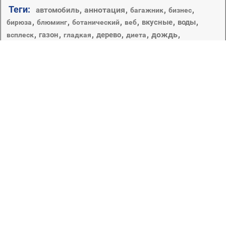
Теги:
,
аннотация
,
,
,
автомобиль
багажник
бизнес
,
,
,
,
,
,
вкусные
воды
бирюза
блюминг
ботанический
веб
,
,
,
,
,
дождь
,
газон
дерево
всплеск
гладкая
диета
,
,
,
,
,
,
древесины
еда
живописный
жидкость
жутковато
закат
,
,
,
,
,
замысловатость
здоровый
здоровья
зеленый
капельки
,
,
,
капельки и вода
капли
кондитерское изделие
лист
лето
крупным планом
,
,
,
,
,
,
круто
лезвие
лепесток
природа
,
,
падение
,
,
,
поле
ловушка
мокрая трава
,
,
рабочего стола
,
,
путешествия
пышные
рассвет
сад
растения
рост
,
,
росы
,
,
,
,
,
свежесть
свет
сенокос
флора
солнце
,
среды
,
трава
,
,
,
цвет
,
,
филиал
цветок
яркий
С помощью данного раздела мы поможем вам найти
высококачественные и уникальные заставки на
рабочий стол. Большая подборка картинок в стиле
макросъемки позволит вам менять обои на своем
рабочем столе каждый день. Это будет не только
красиво и изысканно, но также это позволит отдохнуть
вашим глазам. Здесь вы найдете как яркие,