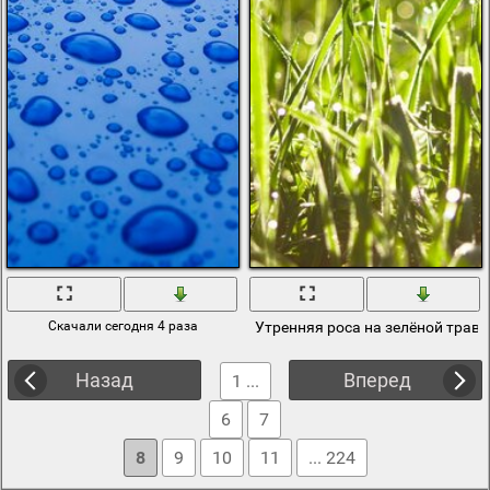
Скачали сегодня 4 раза
Утренняя роса на зелёной траве
Назад
Вперед
1 ...
6
7
8
9
10
11
... 224