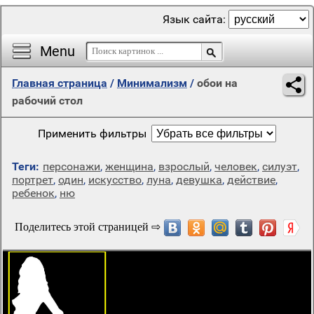
Язык сайта:
Menu
Главная страница
/
Минимализм
/
обои на
рабочий стол
Применить фильтры
Теги:
персонажи
,
женщина
,
взрослый
,
человек
,
силуэт
,
портрет
,
один
,
искусство
,
луна
,
девушка
,
действие
,
ребенок
,
ню