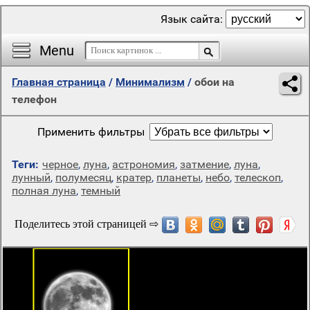
Язык сайта:
Menu
Главная страница
/
Минимализм
/
обои на
телефон
Применить фильтры
Теги:
черное
,
луна
,
астрономия
,
затмение
,
луна
,
лунный
,
полумесяц
,
кратер
,
планеты
,
небо
,
телескоп
,
полная луна
,
темный