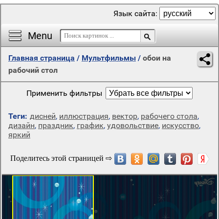
Язык сайта:
Menu
Главная страница
/
Мультфильмы
/
обои на
рабочий стол
Применить фильтры
Теги:
дисней
,
иллюстрация
,
вектор
,
рабочего стола
,
дизайн
,
праздник
,
график
,
удовольствие
,
искусство
,
яркий