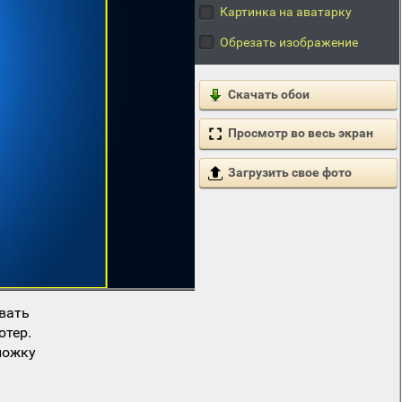
Картинка на аватарку
Обрезать изображение
Скачать обои
Просмотр во весь экран
Загрузить свое фото
вать
ютер.
ложку