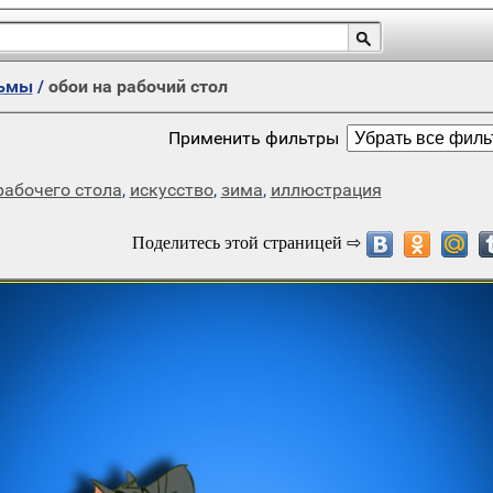
ьмы
/
обои на рабочий стол
Применить фильтры
рабочего стола
,
искусство
,
зима
,
иллюстрация