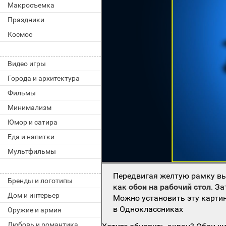
Макросъемка
Праздники
Космос
Видео игры
Города и архитектура
Фильмы
Минимализм
Юмор и сатира
Еда и напитки
Мультфильмы
Передвигая желтую рамку вы
Бренды и логотипы
как
обои на рабочий стол
. З
Дом и интерьер
Можно установить эту картин
в Одноклассниках
Оружие и армия
Любовь и романтика