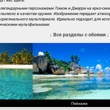
ут вас здесь.
легендарными персонажами Томом и Джерри на ярко-синем
пылесос в качестве оружия. Изображение передает атмосф
 оригинального мультсериала. Идеально подходит для испо
сическими мультфильмами.
↓ Все разделы с обоями ↓
Пейзажи