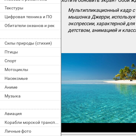
Хотите обновить экран? Обои жд
Текстуры
Мультипликационный кадр с 
мышонка Джерри, используя 
Цифровая техника и ПО
экспрессии, характерной для
Обитатели океанов и рек
детством, анимацией и клас
Силы природы (стихия)
Птицы
Спорт
Мотоциклы
Насекомые
Аниме
Музыка
Авиация
Корабли морской транспорт
Личные фото