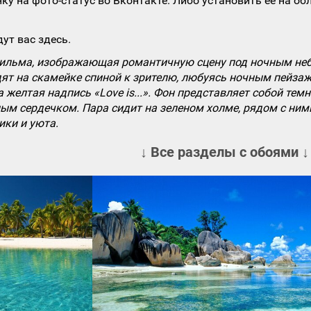
ку на фото-статус во Вконтакте. Либо установить ее на об
ут вас здесь.
ильма, изображающая романтичную сцену под ночным небо
ят на скамейке спиной к зрителю, любуясь ночным пейзаж
 желтая надпись «Love is...». Фон представляет собой те
ым сердечком. Пара сидит на зеленом холме, рядом с ним
ики и уюта.
↓ Все разделы с обоями ↓