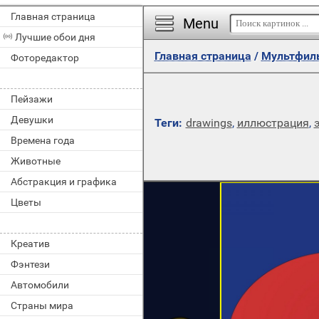
Главная страница
Menu
Лучшие обои дня
Главная страница
/
Мультфил
Фоторедактор
Пейзажи
Девушки
Теги:
drawings
,
иллюстрация
,
Времена года
Животные
Абстракция и графика
Цветы
Креатив
Фэнтези
Автомобили
Страны мира