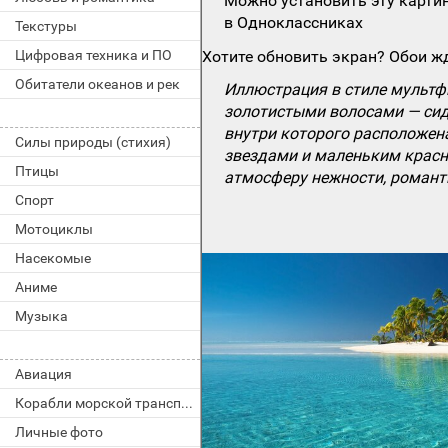
Можно установить эту картин
в Одноклассниках
Текстуры
Цифровая техника и ПО
Хотите обновить экран? Обои жд
Обитатели океанов и рек
Иллюстрация в стиле мультф
золотистыми волосами — сид
внутри которого расположена
Силы природы (стихия)
звездами и маленьким красн
Птицы
атмосферу нежности, романт
Спорт
Мотоциклы
Насекомые
Аниме
Музыка
Авиация
Корабли морской транспорт
Личные фото