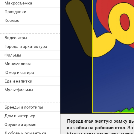
Макросъемка
Праздники
Космос
Видео игры
Города и архитектура
Фильмы
Минимализм
Юмор и сатира
Еда и напитки
Мультфильмы
Бренды и логотипы
Дом и интерьер
Передвигая желтую рамку вы
Оружие и армия
как
обои на рабочий стол
. З
Любовь и романтика