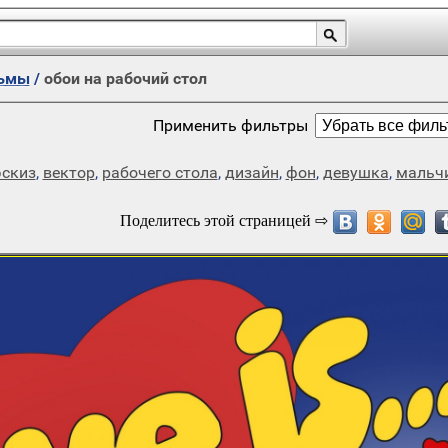
ьмы
/
обои на рабочий стол
Применить фильтры
эскиз
,
вектор
,
рабочего стола
,
дизайн
,
фон
,
девушка
,
мальч