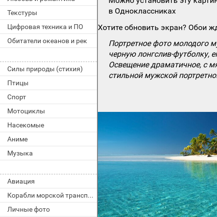
Можно установить эту картин
в Одноклассниках
Текстуры
Цифровая техника и ПО
Хотите обновить экран? Обои жд
Обитатели океанов и рек
Портретное фото молодого м
черную лонгслив-футболку, е
Освещение драматичное, с мя
Силы природы (стихия)
стильной мужской портретной
Птицы
Спорт
Мотоциклы
Насекомые
Аниме
Музыка
Авиация
Корабли морской транспорт
Личные фото