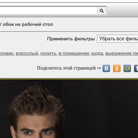
/
обои на рабочий стол
Применить фильтры
ловек
,
взрослый
,
носить
,
в помещении
,
мода
,
выражение л