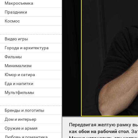
Макросъемка
Праздники
Космос
Видео игры
Города и архитектура
Фильмы
Минимализм
Юмор и сатира
Еда и напитки
Мультфильмы
Бренды и логотипы
Дом и интерьер
Передвигая желтую рамку вы
Оружие и армия
как
обои на рабочий стол
. З
Любовь и романтика