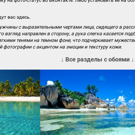
ку на фото-статус во Вконтакте. Либо установить ее на об
ут вас здесь.
ужчины с выразительными чертами лица, сидящего в рассл
го взгляд направлен в сторону, а рука слегка касается под
гкими тенями на темном фоне, что подчеркивает мужестве
 фотографии с акцентом на эмоции и текстуру кожи.
↓ Все разделы с обоями ↓