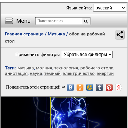
Язык сайта:
Menu
Главная страница
/
Музыка
/
обои на рабочий
стол
Применить фильтры
Теги:
музыка
,
молния
,
технология
,
рабочего стола
,
аннотация
,
наука
,
темный
,
электричество
,
энергии