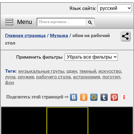
Язык сайта:
Menu
Главная страница
/
Музыка
/
обои на рабочий
стол
Применить фильтры
Теги:
музыкальные групы
,
один
,
темный
,
искусство
,
луна
,
оружие
,
рабочего стола
,
астрономия
,
логотип
,
фон