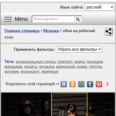
Язык сайта:
Menu
Главная страница
/
Музыка
/
обои на рабочий
стол
Применить фильтры
Теги:
музыкальные групы
,
портрет
,
мода
,
полиция
,
женщина
,
носить
,
музыка
,
взрослый
,
кожа
,
группа
,
оружие
,
музыкант
,
военные