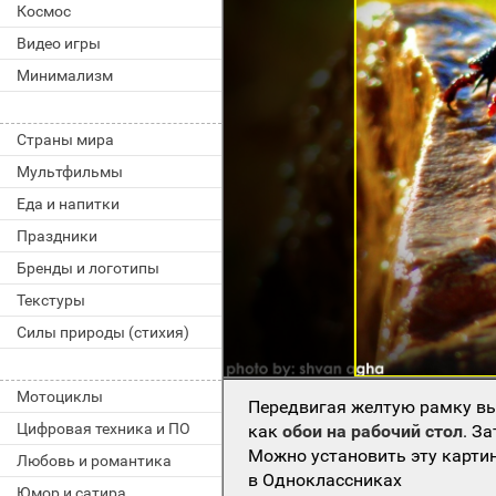
Космос
Видео игры
Минимализм
Страны мира
Мультфильмы
Еда и напитки
Праздники
Бренды и логотипы
Текстуры
Силы природы (стихия)
Мотоциклы
Передвигая желтую рамку вы
Цифровая техника и ПО
как
обои на рабочий стол
. З
Можно установить эту картин
Любовь и романтика
в Одноклассниках
Юмор и сатира