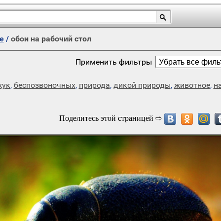
е
/
обои на рабочий стол
Применить фильтры
жук
,
беспозвоночных
,
природа
,
дикой природы
,
животное
,
н