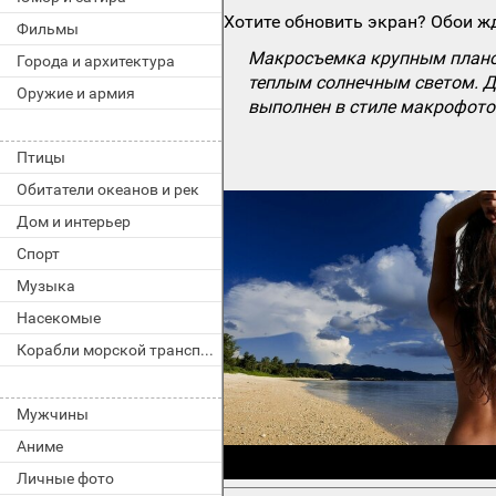
Хотите обновить экран? Обои жд
Фильмы
Макросъемка крупным планом
Города и архитектура
теплым солнечным светом. Де
Оружие и армия
выполнен в стиле макрофото
Птицы
Обитатели океанов и рек
Дом и интерьер
Спорт
Музыка
Насекомые
Корабли морской транспорт
Мужчины
Аниме
Личные фото