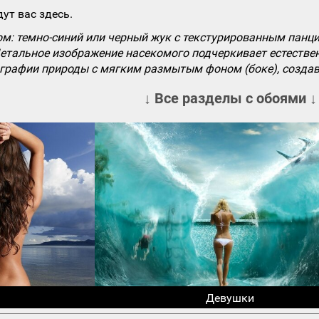
ут вас здесь.
: темно-синий или черный жук с текстурированным панцир
тальное изображение насекомого подчеркивает естественну
графии природы с мягким размытым фоном (боке), создав
↓ Все разделы с обоями ↓
Девушки