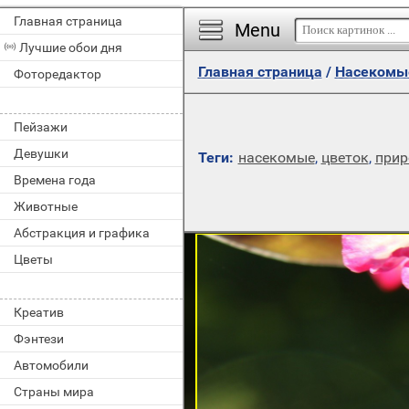
Главная страница
Menu
Лучшие обои дня
Главная страница
/
Насекомы
Фоторедактор
Пейзажи
Девушки
Теги:
насекомые
,
цветок
,
прир
Времена года
Животные
Абстракция и графика
Цветы
Креатив
Фэнтези
Автомобили
Страны мира