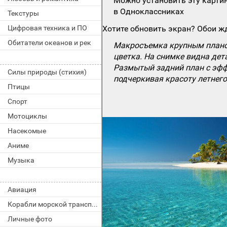
Можно установить эту картин
в Одноклассниках
Текстуры
Цифровая техника и ПО
Хотите обновить экран? Обои жд
Обитатели океанов и рек
Макросъемка крупным плано
цветка. На снимке видна дет
Размытый задний план с эфф
Силы природы (стихия)
подчеркивая красоту летнего
Птицы
Спорт
Мотоциклы
Насекомые
Аниме
Музыка
Авиация
Корабли морской транспорт
Личные фото