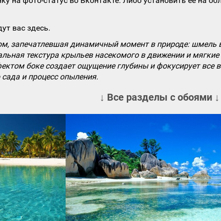
ку на фото-статус во Вконтакте. Либо установить ее на об
ут вас здесь.
м, запечатлевшая динамичный момент в природе: шмель в
альная текстура крыльев насекомого в движении и мягкие 
ектом боке создает ощущение глубины и фокусирует все в
 сада и процесс опыления.
↓ Все разделы с обоями ↓