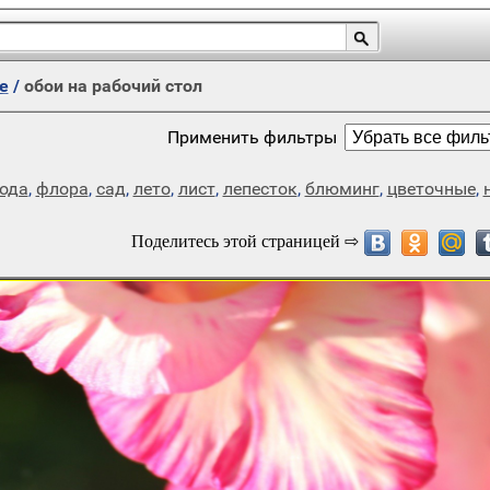
е
/
обои на рабочий стол
Применить фильтры
ода
,
флора
,
сад
,
лето
,
лист
,
лепесток
,
блюминг
,
цветочные
,