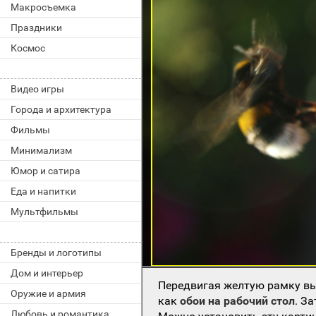
Макросъемка
Праздники
Космос
Видео игры
Города и архитектура
Фильмы
Минимализм
Юмор и сатира
Еда и напитки
Мультфильмы
Бренды и логотипы
Дом и интерьер
Передвигая желтую рамку вы
Оружие и армия
как
обои на рабочий стол
. З
Любовь и романтика