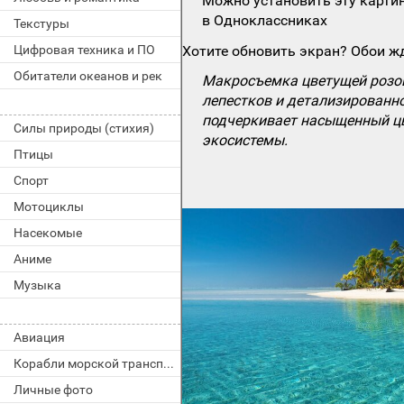
Можно установить эту картин
в Одноклассниках
Текстуры
Цифровая техника и ПО
Хотите обновить экран? Обои жд
Обитатели океанов и рек
Макросъемка цветущей розов
лепестков и детализированно
подчеркивает насыщенный цв
Силы природы (стихия)
экосистемы.
Птицы
Спорт
Мотоциклы
Насекомые
Аниме
Музыка
Авиация
Корабли морской транспорт
Личные фото