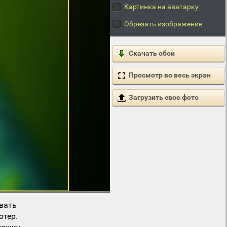
Картинка на аватарку
Обрезать изображение
Скачать обои
Просмотр во весь экран
Загрузить свое фото
вать
ютер.