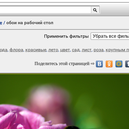
е
/
обои на рабочий стол
Применить фильтры
ода
,
флора
,
красивые
,
лето
,
цвет
,
сад
,
лист
,
роза
,
крупным 