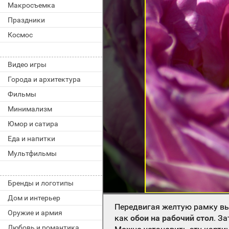
Макросъемка
Праздники
Космос
Видео игры
Города и архитектура
Фильмы
Минимализм
Юмор и сатира
Еда и напитки
Мультфильмы
Бренды и логотипы
Дом и интерьер
Передвигая желтую рамку вы
Оружие и армия
как
обои на рабочий стол
. З
Любовь и романтика