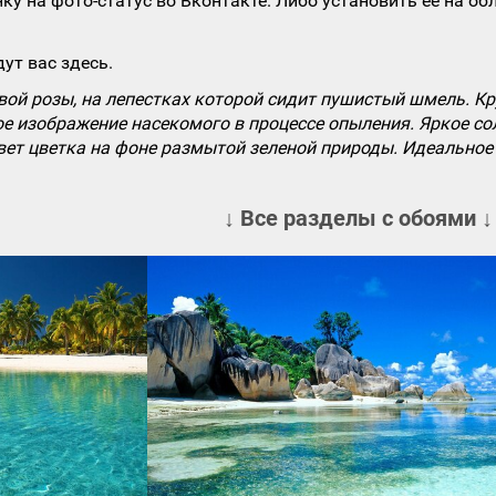
ку на фото-статус во Вконтакте. Либо установить ее на об
ут вас здесь.
ой розы, на лепестках которой сидит пушистый шмель. К
е изображение насекомого в процессе опыления. Яркое со
ет цветка на фоне размытой зеленой природы. Идеальное 
↓ Все разделы с обоями ↓