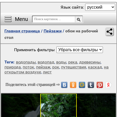
Язык сайта:
Menu
Главная страница
/
Пейзажи
/
обои на рабочий
стол
Применить фильтры
Теги:
водопады
,
водопад
,
воды
,
река
,
древесины
,
природа
,
поток
,
пейзаж
,
рок
,
путешествия
,
каскад
,
на
открытом воздухе
,
лист