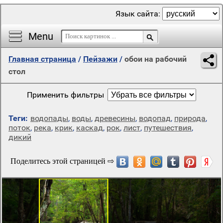
Язык сайта:
Menu
Главная страница
/
Пейзажи
/
обои на рабочий
стол
Применить фильтры
Теги:
водопады
,
воды
,
древесины
,
водопад
,
природа
,
поток
,
река
,
крик
,
каскад
,
рок
,
лист
,
путешествия
,
дикий