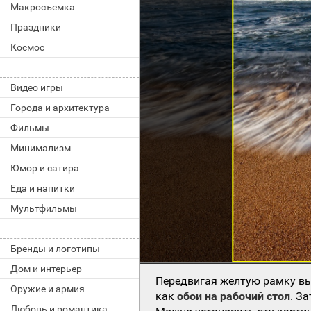
Макросъемка
Праздники
Космос
Видео игры
Города и архитектура
Фильмы
Минимализм
Юмор и сатира
Еда и напитки
Мультфильмы
Бренды и логотипы
Дом и интерьер
Передвигая желтую рамку вы
Оружие и армия
как
обои на рабочий стол
. З
Любовь и романтика