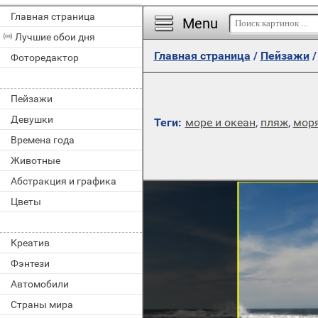
Главная страница
Menu
Лучшие обои дня
Главная страница
/
Пейзажи
Фоторедактор
Пейзажи
Девушки
Теги:
море и океан
,
пляж
,
мор
Времена года
Животные
Абстракция и графика
Цветы
Креатив
Фэнтези
Автомобили
Страны мира