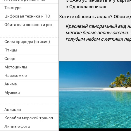
Можно установить эту картин
в Одноклассниках
Текстуры
Цифровая техника и ПО
Хотите обновить экран? Обои жд
Обитатели океанов и рек
Красивый панорамный вид на
мягкие белые волны океана.
голубым небом с легкими пе
Силы природы (стихия)
Птицы
Спорт
Мотоциклы
Насекомые
Аниме
Музыка
Авиация
Корабли морской транспорт
Личные фото