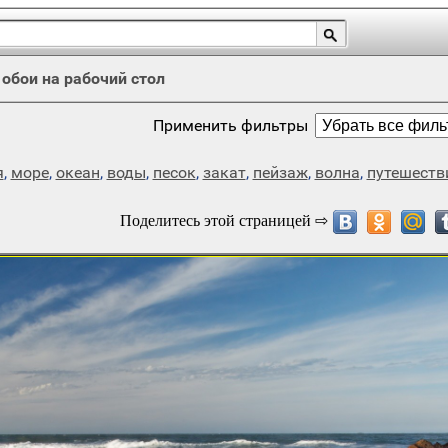
/
обои на рабочий стол
Применить фильтры
я
,
море
,
океан
,
воды
,
песок
,
закат
,
пейзаж
,
волна
,
путешеств