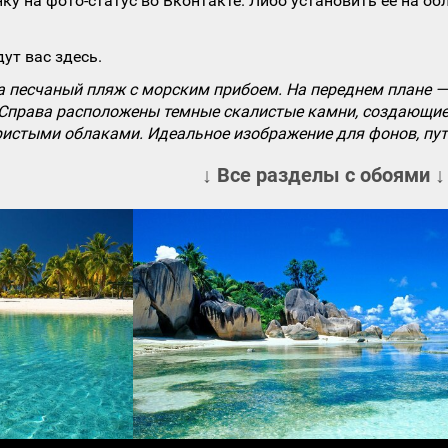
ку на фото-статус во Вконтакте. Либо установить ее на об
ут вас здесь.
 песчаный пляж с морским прибоем. На переднем плане — 
 Справа расположены темные скалистые камни, создающие 
ристыми облаками. Идеальное изображение для фонов, пут
↓ Все разделы с обоями ↓