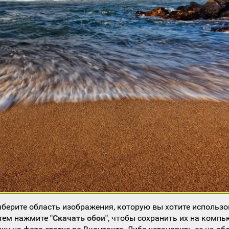
берите область изображения, которую вы хотите использо
атем нажмите
"Скачать обои"
, чтобы сохранить их на компь