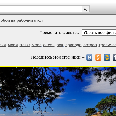
/
обои на рабочий стол
Применить фильтры
вия
,
моря
,
пляж
,
море
,
океан
,
рок
,
природа
,
остров
,
тропиче