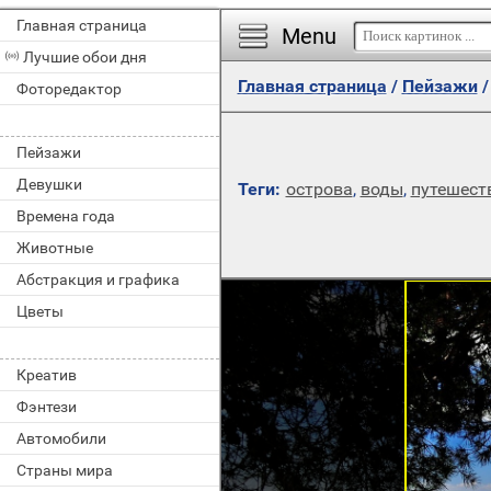
Главная страница
Menu
Лучшие обои дня
Главная страница
/
Пейзажи
Фоторедактор
Пейзажи
Девушки
Теги:
острова
,
воды
,
путешест
Времена года
Животные
Абстракция и графика
Цветы
Креатив
Фэнтези
Автомобили
Страны мира