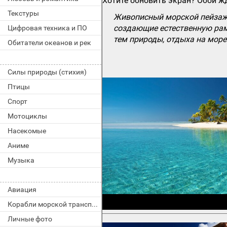
Хотите обновить экран? Обои жд
Текстуры
Живописный морской пейзаж 
создающие естественную рам
Цифровая техника и ПО
тем природы, отдыха на мор
Обитатели океанов и рек
Силы природы (стихия)
Птицы
Спорт
Мотоциклы
Насекомые
Аниме
Музыка
Авиация
Корабли морской транспорт
Личные фото