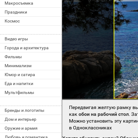
Макросъемка
Праздники
Космос
Видео игры
Города и архитектура
Фильмы
Минимализм
Юмор и сатира
Еда и напитки
Мультфильмы
Передвигая желтую рамку вы
Бренды и логотипы
как
обои на рабочий стол
. З
Дом и интерьер
Можно установить эту картин
в Одноклассниках
Оружие и армия
Любовь и романтика