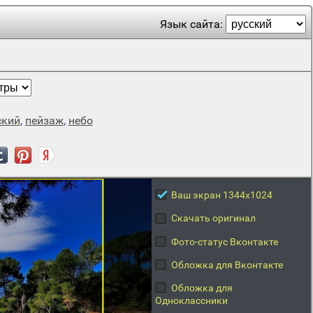
Язык сайта:
ский
,
пейзаж
,
небо
Ваш экран 1344x1024
Скачать оригинал
Фото-статус Вконтакте
Обложка для Вконтакте
Обложка для
Одноклассники