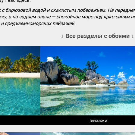
ут вас здесь.
с бирюзовой водой и скалистым побережьем. На переднем
ку, а на заднем плане — спокойное море под ярко-синим 
е и средиземноморских пейзажей.
↓ Все разделы с обоями ↓
Пейзажи