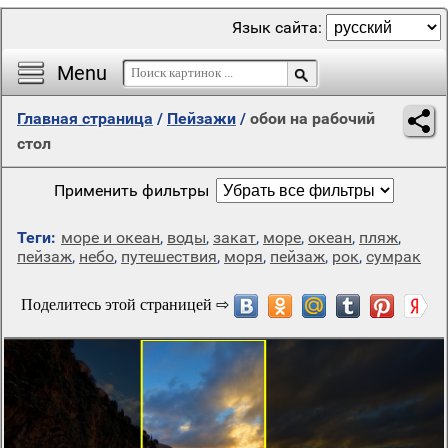
Язык сайта:
Menu
Главная страница
/
Пейзажи
/
обои на рабочий
стол
Применить фильтры
Теги:
море и океан
,
воды
,
закат
,
море
,
океан
,
пляж
,
пейзаж
,
небо
,
путешествия
,
моря
,
пейзаж
,
рок
,
сумрак