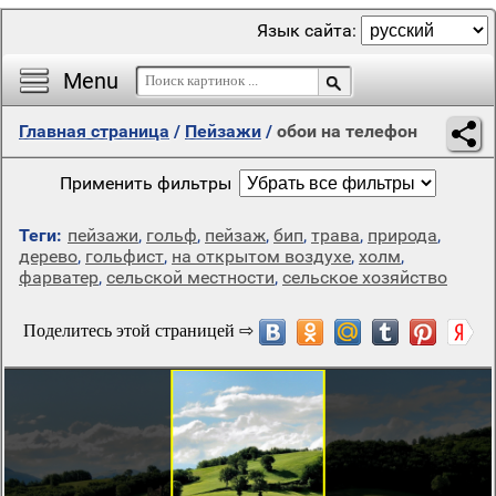
Язык сайта:
Menu
Главная страница
/
Пейзажи
/
обои на телефон
Применить фильтры
Теги:
пейзажи
,
гольф
,
пейзаж
,
бип
,
трава
,
природа
,
дерево
,
гольфист
,
на открытом воздухе
,
холм
,
фарватер
,
сельской местности
,
сельское хозяйство