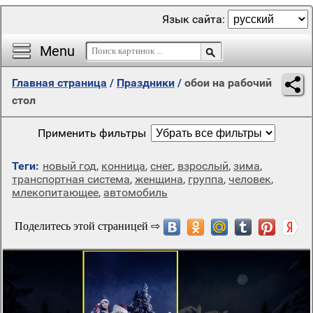
Язык сайта:
Menu
Главная страница
/
Праздники
/
обои на рабочий
стол
Применить фильтры
Теги:
новый год
,
конница
,
снег
,
взрослый
,
зима
,
транспортная система
,
женщина
,
группа
,
человек
,
млекопитающее
,
автомобиль