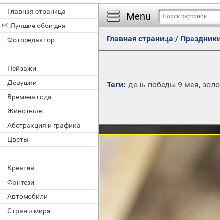
Главная страница
Menu
Лучшие обои дня
Главная страница
/
Праздник
Фоторедактор
Пейзажи
Девушки
Теги:
день победы 9 мая
,
золо
Времена года
Животные
Абстракция и графика
Цветы
Креатив
Фэнтези
Автомобили
Страны мира