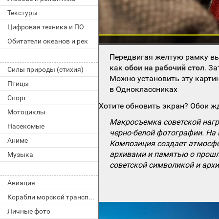
Текстуры
Цифровая техника и ПО
Обитатели океанов и рек
Передвигая желтую рамку вы
как
обои на рабочий стол
. З
Силы природы (стихия)
Можно установить эту картин
Птицы
в Одноклассниках
Спорт
Хотите обновить экран? Обои жд
Мотоциклы
Макросъемка советской награ
Насекомые
черно-белой фотографии. На
Аниме
Композиция создает атмосфе
архивами и памятью о прошл
Музыка
советской символикой и арх
Авиация
Корабли морской транспорт
Личные фото