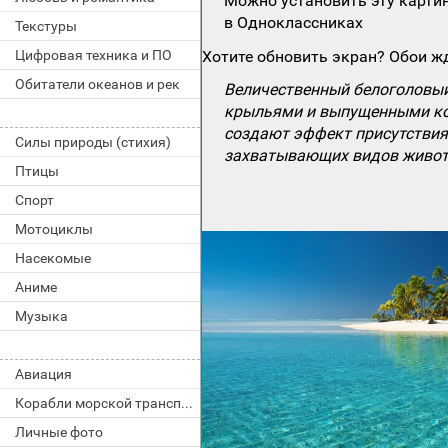
Можно установить эту картин
в Одноклассниках
Текстуры
Цифровая техника и ПО
Хотите обновить экран? Обои жд
Обитатели океанов и рек
Величественный белоголовый
крыльями и выпущенными ког
создают эффект присутствия
Силы природы (стихия)
захватывающих видов живот
Птицы
Спорт
Мотоциклы
Насекомые
Аниме
Музыка
Авиация
Корабли морской транспорт
Личные фото