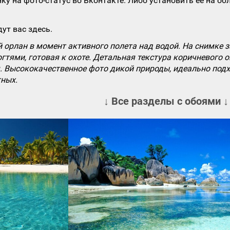
ку на фото-статус во Вконтакте. Либо установить ее на об
ут вас здесь.
 орлан в момент активного полета над водой. На снимке
тями, готовая к охоте. Детальная текстура коричневого 
. Высококачественное фото дикой природы, идеально подх
ных.
↓ Все разделы с обоями ↓