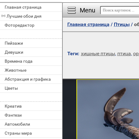
Главная страница
Menu
Лучшие обои дня
Главная страница
/
Птицы
/
об
Фоторедактор
Пейзажи
Девушки
Теги:
хищные птицы
,
птица
,
ор
Времена года
Животные
Абстракция и графика
Цветы
Креатив
Фэнтези
Автомобили
Страны мира