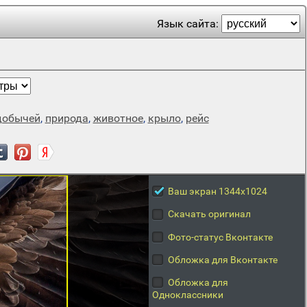
Язык сайта:
добычей
,
природа
,
животное
,
крыло
,
рейс
Ваш экран 1344x1024
Скачать оригинал
Фото-статус Вконтакте
Обложка для Вконтакте
Обложка для
Одноклассники