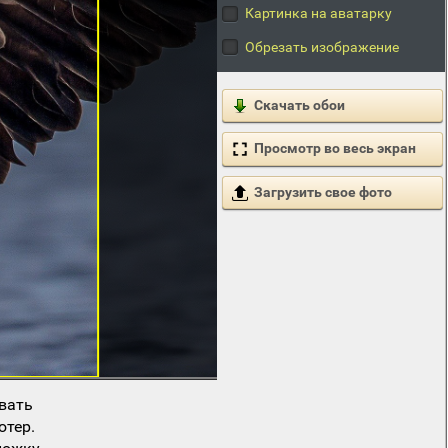
Картинка на аватарку
Обрезать изображение
Скачать обои
Просмотр во весь экран
Загрузить свое фото
вать
ютер.