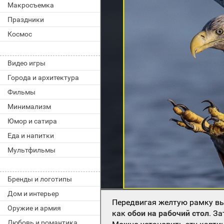
Макросъемка
Праздники
Космос
Видео игры
Города и архитектура
Фильмы
Минимализм
Юмор и сатира
Еда и напитки
Мультфильмы
Бренды и логотипы
Дом и интерьер
Передвигая желтую рамку вы
Оружие и армия
как
обои на рабочий стол
. З
Любовь и романтика