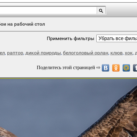
ои на рабочий стол
Применить фильтры
ел
,
раптор
,
дикой природы
,
белоголовый орлан
,
клюв
,
хок
,