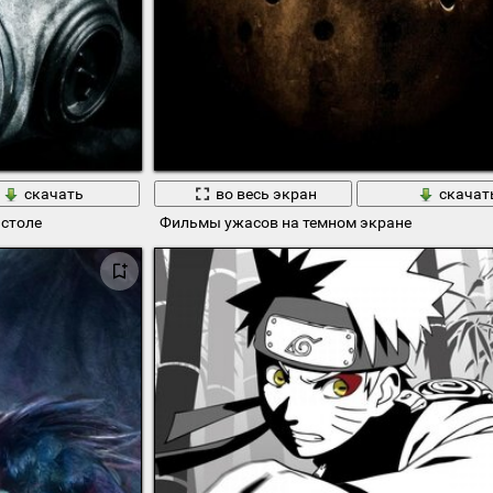
скачать
во весь экран
скачат
 столе
Фильмы ужасов на темном экране