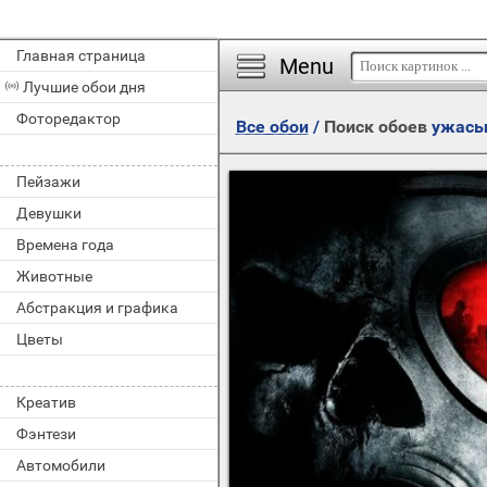
Главная страница
Menu
Лучшие обои дня
Фоторедактор
Все обои
/
Поиск обоев
ужас
Пейзажи
Девушки
Времена года
Животные
Абстракция и графика
Цветы
Креатив
Фэнтези
Автомобили