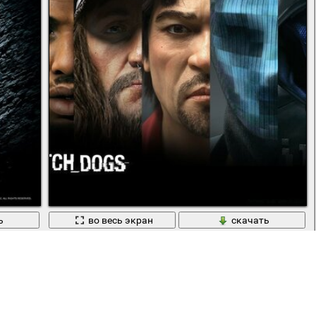
ь
во весь экран
скачать
Портреты людей испытавших ужас