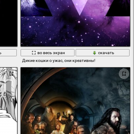
ь
во весь экран
скачать
Дикие кошки о ужас, они креативны!