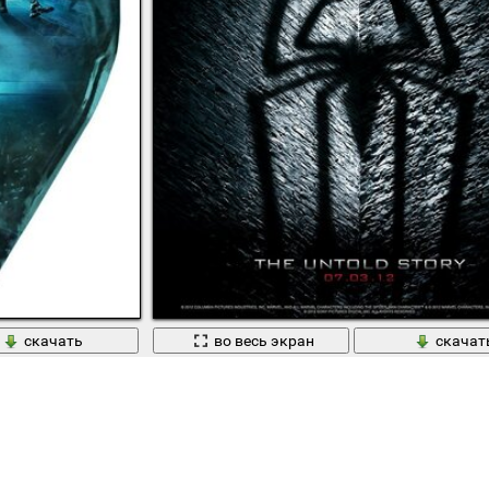
скачать
во весь экран
скачат
ужасов
Страшный жутковатый фильм ужасов