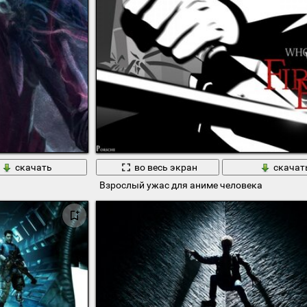
скачать
во весь экран
скачат
Взрослый ужас для аниме человека