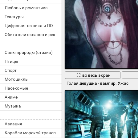
Любовь и романтика
Текстуры
Цифровая техника и ПО
Обитатели океанов и рек
Силы природы (стихия)
Птицы
Спорт
во весь экран
Мотоциклы
Голая девушка - вампир. Ужас
Насекомые
Аниме
Музыка
Авиация
Корабли морской транспорт