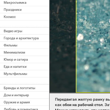
Макросъемка
Праздники
Космос
Видео игры
Города и архитектура
Фильмы
Минимализм
Юмор и сатира
Еда и напитки
Мультфильмы
Бренды и логотипы
Дом и интерьер
Передвигая желтую рамку вы
Оружие и армия
как
обои на рабочий стол
. З
Любовь и романтика