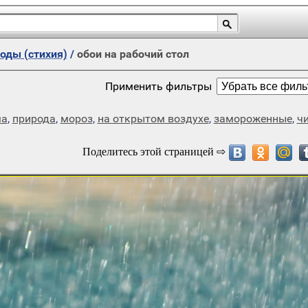
оды (стихия)
/
обои на рабочий стол
Применить фильтры
ма
,
природа
,
мороз
,
на открытом воздухе
,
замороженные
,
ч