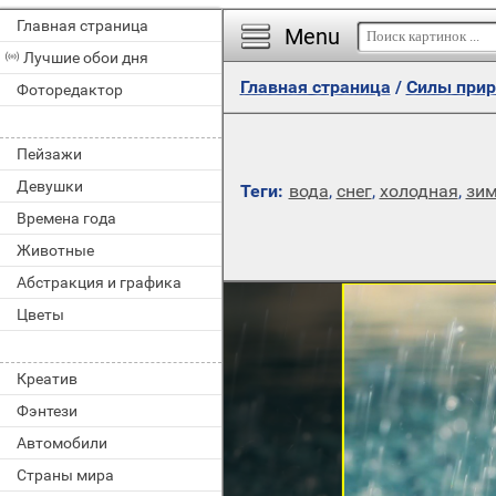
Главная страница
Menu
Лучшие обои дня
Главная страница
/
Силы прир
Фоторедактор
Пейзажи
Девушки
Теги:
вода
,
снег
,
холодная
,
зи
Времена года
Животные
Абстракция и графика
Цветы
Креатив
Фэнтези
Автомобили
Страны мира