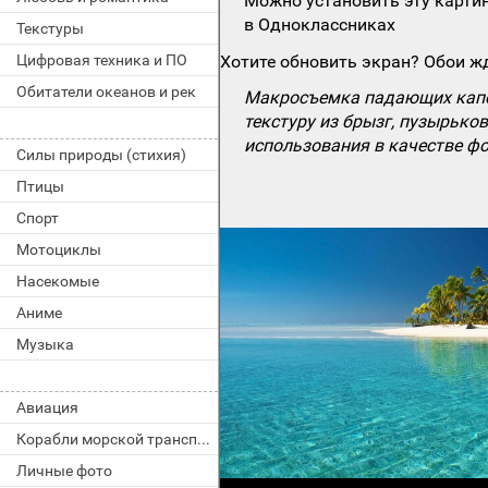
Можно установить эту картин
в Одноклассниках
Текстуры
Цифровая техника и ПО
Хотите обновить экран? Обои жд
Обитатели океанов и рек
Макросъемка падающих капел
текстуру из брызг, пузырько
использования в качестве фо
Силы природы (стихия)
Птицы
Спорт
Мотоциклы
Насекомые
Аниме
Музыка
Авиация
Корабли морской транспорт
Личные фото