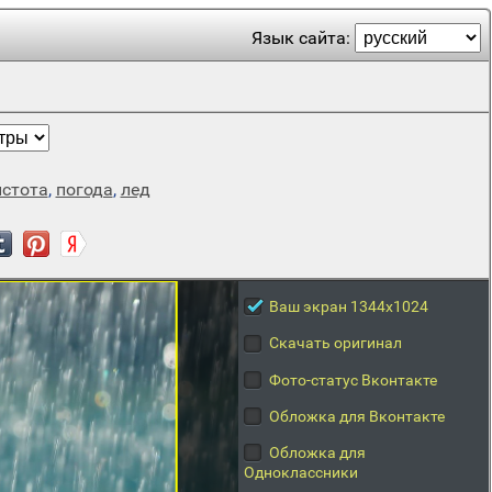
Язык сайта:
истота
,
погода
,
лед
Ваш экран 1344x1024
Скачать оригинал
Фото-статус Вконтакте
Обложка для Вконтакте
Обложка для
Одноклассники