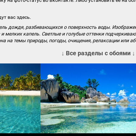
ку на фото-статус во Вконтакте. Либо установить ее на об
ут вас здесь.
ь дождя, разбивающихся о поверхность воды. Изображени
в и мелких капель. Светлые и голубые оттенки подчеркива
на на темы природы, погоды, очищения, релаксации или аб
↓ Все разделы с обоями ↓