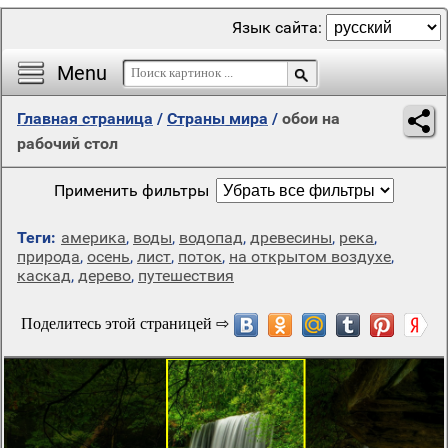
Язык сайта:
Menu
Главная страница
/
Страны мира
/
обои на
рабочий стол
Применить фильтры
Теги:
америка
,
воды
,
водопад
,
древесины
,
река
,
природа
,
осень
,
лист
,
поток
,
на открытом воздухе
,
каскад
,
дерево
,
путешествия