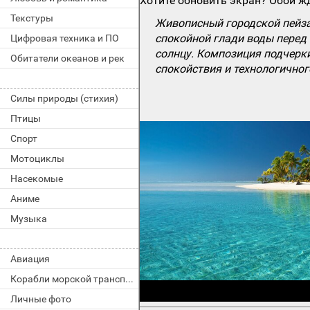
Хотите обновить экран? Обои жд
Текстуры
Живописный городской пейза
спокойной глади воды перед 
Цифровая техника и ПО
солнцу. Композиция подчерк
Обитатели океанов и рек
спокойствия и технологичног
Силы природы (стихия)
Птицы
Спорт
Мотоциклы
Насекомые
Аниме
Музыка
Авиация
Корабли морской транспорт
Личные фото