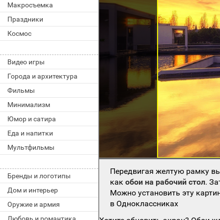
Макросъемка
Праздники
Космос
Видео игры
Города и архитектура
Фильмы
Минимализм
Юмор и сатира
Еда и напитки
Мультфильмы
Передвигая желтую рамку вы
Бренды и логотипы
как
обои на рабочий стол
. З
Дом и интерьер
Можно установить эту картин
в Одноклассниках
Оружие и армия
Любовь и романтика