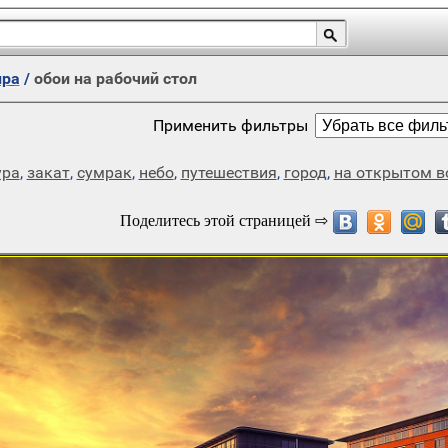
ира
/
обои на рабочий стол
Применить фильтры
ура
,
закат
,
сумрак
,
небо
,
путешествия
,
город
,
на открытом в