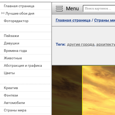
Главная страница
Menu
Лучшие обои дня
Главная страница
/
Страны м
Фоторедактор
Пейзажи
Девушки
Теги:
другие города
,
архитект
Времена года
Животные
Абстракция и графика
Цветы
Креатив
Фэнтези
Автомобили
Страны мира