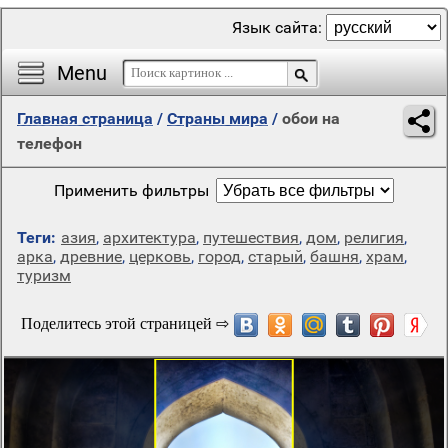
Язык сайта:
Menu
Главная страница
/
Страны мира
/
обои на
телефон
Применить фильтры
Теги:
азия
,
архитектура
,
путешествия
,
дом
,
религия
,
арка
,
древние
,
церковь
,
город
,
старый
,
башня
,
храм
,
туризм