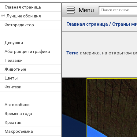
Главная страница
Menu
Лучшие обои дня
Главная страница
/
Страны м
Фоторедактор
Девушки
Абстракция и графика
Теги:
америка
,
на открытом в
Пейзажи
Животные
Цветы
Фэнтези
Автомобили
Времена года
Креатив
Макросъемка