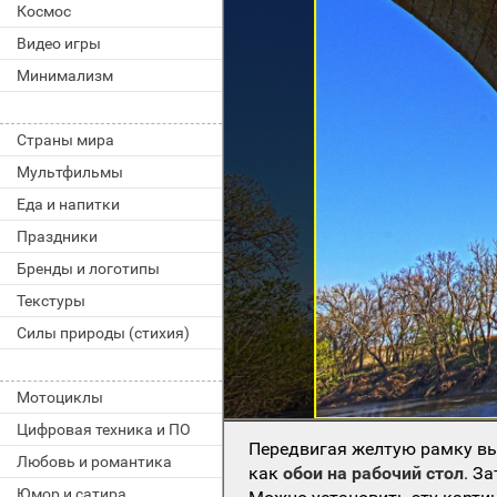
Космос
Видео игры
Минимализм
Страны мира
Мультфильмы
Еда и напитки
Праздники
Бренды и логотипы
Текстуры
Силы природы (стихия)
Мотоциклы
Цифровая техника и ПО
Передвигая желтую рамку вы
Любовь и романтика
как
обои на рабочий стол
. З
Юмор и сатира