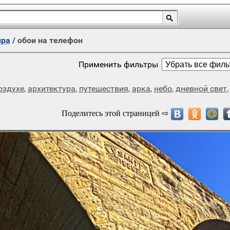
ира
/
обои на телефон
Применить фильтры
оздухе
,
архитектура
,
путешествия
,
арка
,
небо
,
дневной свет