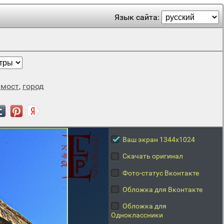
Язык сайта:
,
мост
,
город
Ваш экран 1344x1024
Скачать оригинал
Фото-статус Вконтакте
Обложка для Вконтакте
Обложка для
Одноклассники