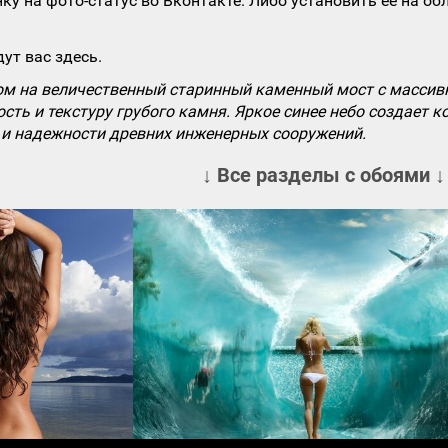
ку на фото-статус во Вконтакте. Либо установить ее на об
ут вас здесь.
ом на величественный старинный каменный мост с массивн
ть и текстуру грубого камня. Яркое синее небо создает 
 и надежности древних инженерных сооружений.
↓ Все разделы с обоями ↓