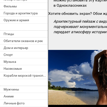
Можно установить эту картин
в Одноклассниках
Фильмы
Города и архитектура
Хотите обновить экран? Обои жд
Оружие и армия
Архитектурный пейзаж с вид
подчеркивает монументальнос
передает атмосферу истории
Птицы
Обитатели океанов и рек
Дом и интерьер
Спорт
Музыка
Насекомые
Корабли морской транспорт
Мужчины
Аниме
Личные фото