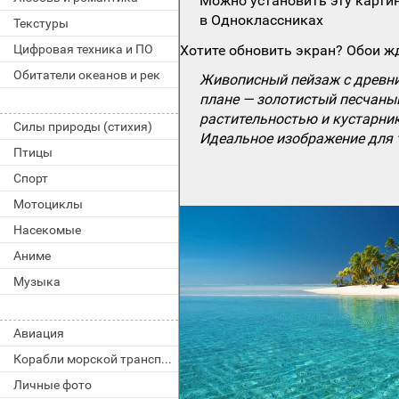
Можно установить эту картин
в Одноклассниках
Текстуры
Цифровая техника и ПО
Хотите обновить экран? Обои жд
Обитатели океанов и рек
Живописный пейзаж с древни
плане — золотистый песчаны
растительностью и кустарник
Силы природы (стихия)
Идеальное изображение для т
Птицы
Спорт
Мотоциклы
Насекомые
Аниме
Музыка
Авиация
Корабли морской транспорт
Личные фото