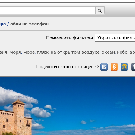
ира
/
обои на телефон
Применить фильтры
вия
,
моря
,
море
,
пляж
,
на открытом воздухе
,
океан
,
небо
,
ар