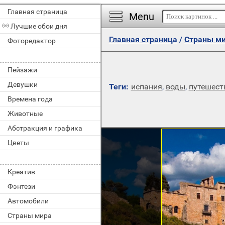
Главная страница
Menu
Лучшие обои дня
Главная страница
/
Страны м
Фоторедактор
Пейзажи
Девушки
Теги:
испания
,
воды
,
путешест
Времена года
Животные
Абстракция и графика
Цветы
Креатив
Фэнтези
Автомобили
Страны мира