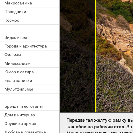
Макросъемка
Праздники
Космос
Видео игры
Города и архитектура
Фильмы
Минимализм
Юмор и сатира
Еда и напитки
Мультфильмы
Бренды и логотипы
Дом и интерьер
Передвигая желтую рамку вы
Оружие и армия
как
обои на рабочий стол
. З
Любовь и романтика