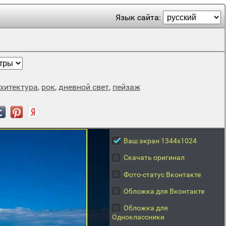
Язык сайта:
хитектура
,
рок
,
дневной свет
,
пейзаж
Ваш экран 1344x1024
Скачать оригинал
Фото-статус Вконтакте
Обложка для Вконтакте
Обложка для
Одноклассники