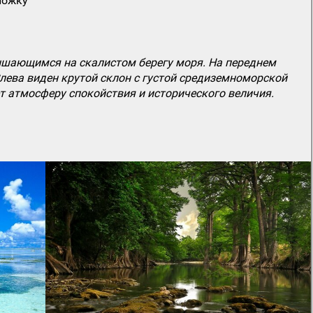
ложку
шающимся на скалистом берегу моря. На переднем
ева виден крутой склон с густой средиземноморской
т атмосферу спокойствия и исторического величия.