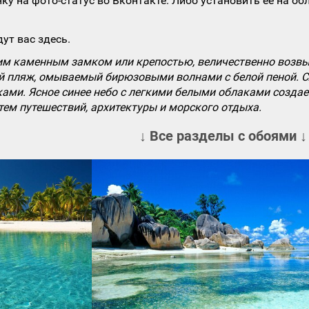
ку на фото-статус во Вконтакте. Либо установить ее на об
ут вас здесь.
м каменным замком или крепостью, величественно возвы
й пляж, омываемый бирюзовыми волнами с белой пеной. Сл
ами. Ясное синее небо с легкими белыми облаками создае
ем путешествий, архитектуры и морского отдыха.
↓ Все разделы с обоями ↓