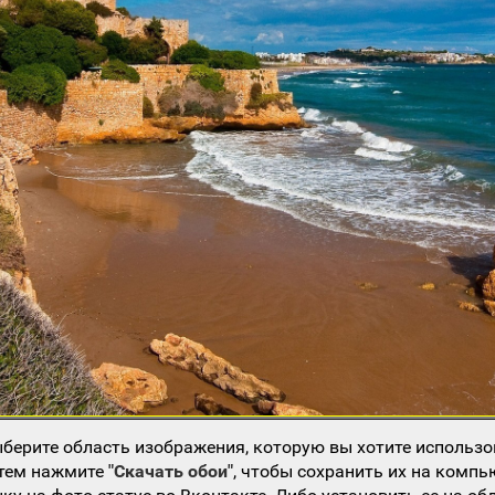
берите область изображения, которую вы хотите использо
атем нажмите
"Скачать обои"
, чтобы сохранить их на компь