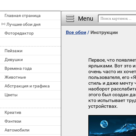
Главная страница
Menu
Лучшие обои дня
Все обои
/
Инструкции
Фоторедактор
Пейзажи
Девушки
Первое, что появляе
ярлыками. Вот это 
Времена года
очень часто их хоче
пользователя, его «
Животные
стиль и даже мечту 
Абстракция и графика
наоборот расслабить
этого был создан да
Цветы
кто испытывает тру
устройствах.
Креатив
Фэнтези
Автомобили