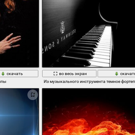
скачать
во весь экран
скачат
ппы
Из музыкального инструмента темное форте