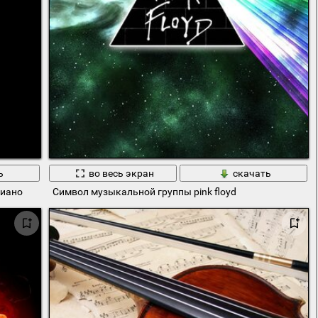
ь
во весь экран
скачать
пиано
Символ музыкальной группы pink floyd