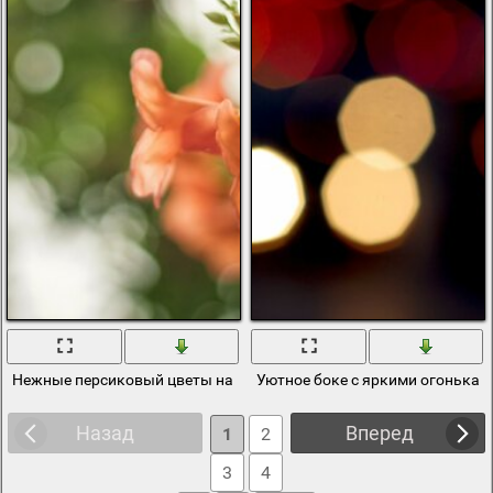
Нежные персиковый цветы на фоне боке
Уютное боке с яркими огонькам
Назад
Вперед
1
2
3
4