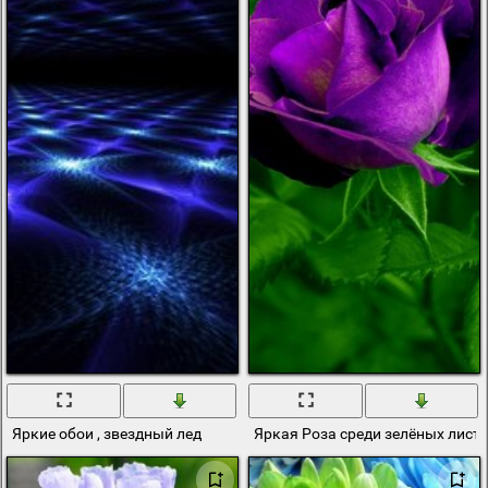
Яркие обои , звездный лед
Яркая Роза среди зелёных лист