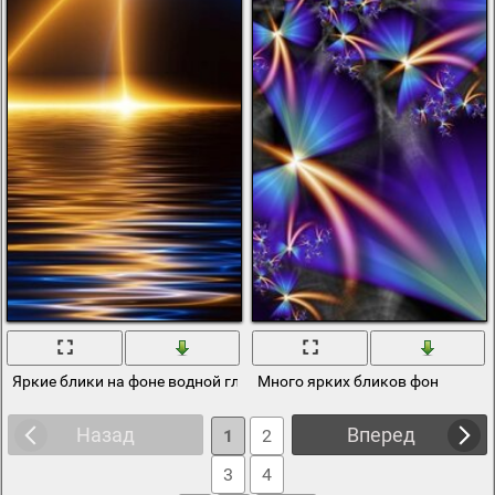
Яркие блики на фоне водной глади
Много ярких бликов фон
Назад
Вперед
1
2
3
4