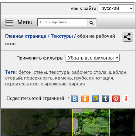
Язык сайта:
Menu
Главная страница
/
Текстуры
/
обои на рабочий
стол
Применить фильтры
Теги:
бетон
,
стены
,
текстура
,
рабочего стола
,
шаблон
,
старый
,
поверхность
,
камень
,
грубо
,
аннотация
,
строительство
,
выражение
,
кирпич