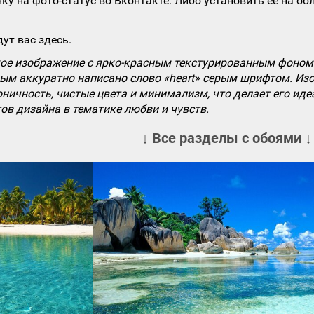
ку на фото-статус во Вконтакте. Либо установить ее на об
ут вас здесь.
е изображение с ярко-красным текстурированным фоном.
орым аккуратно написано слово «heart» серым шрифтом. И
оничность, чистые цвета и минимализм, что делает его ид
ов дизайна в тематике любви и чувств.
↓ Все разделы с обоями ↓