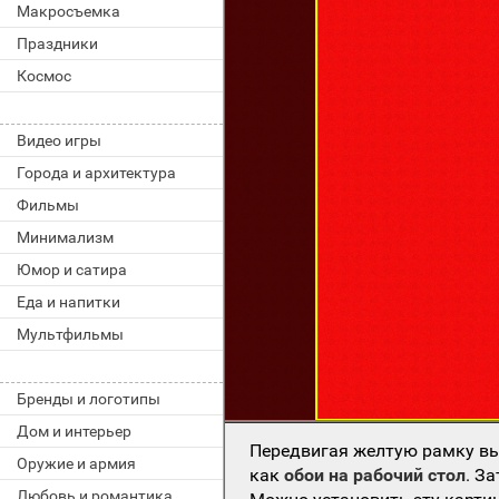
Макросъемка
Праздники
Космос
Видео игры
Города и архитектура
Фильмы
Минимализм
Юмор и сатира
Еда и напитки
Мультфильмы
Бренды и логотипы
Дом и интерьер
Передвигая желтую рамку вы
Оружие и армия
как
обои на рабочий стол
. З
Любовь и романтика