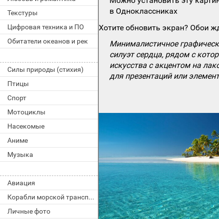
Можно установить эту картин
в Одноклассниках
Текстуры
Цифровая техника и ПО
Хотите обновить экран? Обои жд
Обитатели океанов и рек
Минималистичное графическо
силуэт сердца, рядом с кот
искусства с акцентом на лак
Силы природы (стихия)
для презентаций или элемент
Птицы
Спорт
Мотоциклы
Насекомые
Аниме
Музыка
Авиация
Корабли морской транспорт
Личные фото