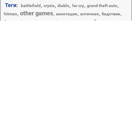
Теги:
,
,
,
,
,
battlefield
crysis
diablo
far cry
grand theft auto
other games
,
,
,
,
,
hitman
аннотация
античная
бедствие
взрослый
битва
,
,
,
,
,
,
броня
будущее
бумага
взрыв
войны
,
,
,
,
,
,
винтаж
воды
военные
восстание
гадина
дым
,
,
,
,
,
,
гламур
горячая
график
дизайн
древние
женщина
,
,
,
,
иллюстрация
,
живописный
живопись
змея
искусство
,
кровь
,
,
,
,
лагуна
лето
митинг
,
,
,
,
музыка
,
многопользовательские игры
мода
море
моря
опасность
,
,
один
,
,
,
оружие
,
,
небо
носить
океан
остров
рабочего стола
свет
,
пламя
,
природа
,
,
,
отдых
темный
человек
старый
,
,
фестиваль
,
,
энергии
Иногда коротаете время за играми? А может быть, вы и
вовсе заядлый и отчаянный геймер? Тогда вы
разделяете наше мнение, что картинки, изображающие
сцены из игр могут стать настоящим украшением
рабочего стола. В нашей коллекции, пожалуй, нет
пробелов – мы постарались собрать заставки на
рабочий стол с изображением всех игр – популярных и