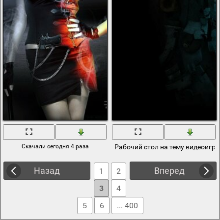
Скачали сегодня 4 раза
Рабочий стол на тему видеоигр
Назад
Вперед
1
2
3
4
5
6
... 400