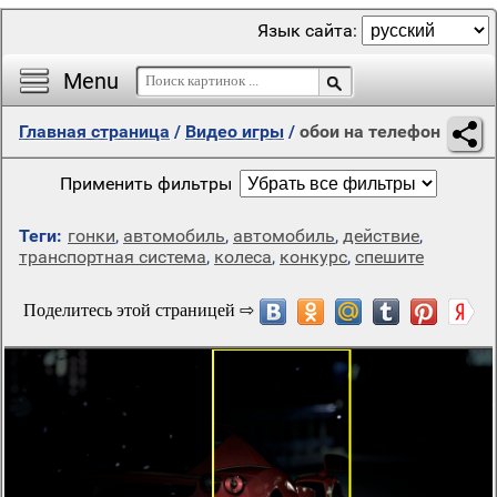
Язык сайта:
Menu
Главная страница
/
Видео игры
/
обои на телефон
Применить фильтры
Теги:
гонки
,
автомобиль
,
автомобиль
,
действие
,
транспортная система
,
колеса
,
конкурс
,
спешите