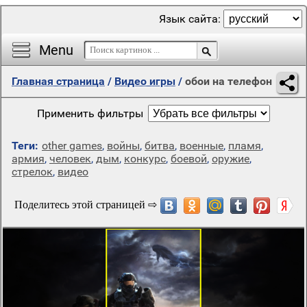
Язык сайта:
Menu
Главная страница
/
Видео игры
/
обои на телефон
Применить фильтры
Теги:
other games
,
войны
,
битва
,
военные
,
пламя
,
армия
,
человек
,
дым
,
конкурс
,
боевой
,
оружие
,
стрелок
,
видео