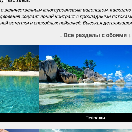
ут вас здесь.
с величественным многоуровневым водопадом, каскадно с
 деревьев создает яркий контраст с прохладными потока
ней эстетики и спокойных пейзажей. Высокая детализация 
↓ Все разделы с обоями ↓
Пейзажи