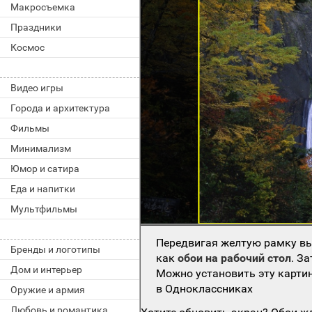
Макросъемка
Праздники
Космос
Видео игры
Города и архитектура
Фильмы
Минимализм
Юмор и сатира
Еда и напитки
Мультфильмы
Передвигая желтую рамку вы
Бренды и логотипы
как
обои на рабочий стол
. З
Дом и интерьер
Можно установить эту картин
в Одноклассниках
Оружие и армия
Любовь и романтика