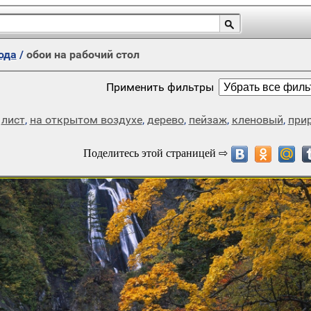
ода
/
обои на рабочий стол
Применить фильтры
,
лист
,
на открытом воздухе
,
дерево
,
пейзаж
,
кленовый
,
при