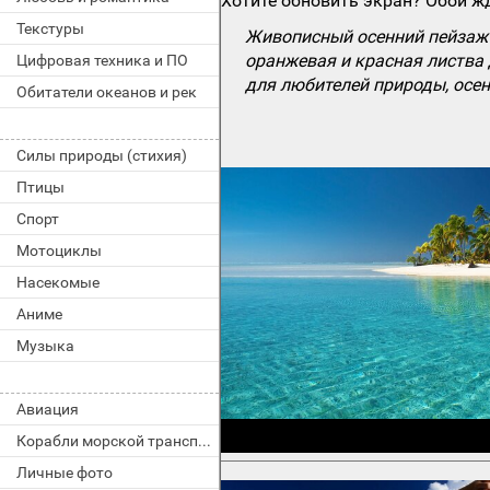
Хотите обновить экран? Обои жд
Текстуры
Живописный осенний пейзаж 
оранжевая и красная листва
Цифровая техника и ПО
для любителей природы, осен
Обитатели океанов и рек
Силы природы (стихия)
Птицы
Спорт
Мотоциклы
Насекомые
Аниме
Музыка
Авиация
Корабли морской транспорт
Личные фото