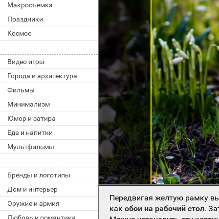
Макросъемка
Праздники
Космос
Видео игры
Города и архитектура
Фильмы
Минимализм
Юмор и сатира
Еда и напитки
Мультфильмы
Бренды и логотипы
Дом и интерьер
Передвигая желтую рамку вы
Оружие и армия
как
обои на рабочий стол
. З
Любовь и романтика