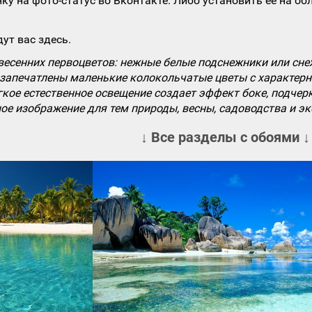
ку на фото-статус во Вконтакте. Либо установить ее на об
ут вас здесь.
есенних первоцветов: нежные белые подснежники или сне
е запечатлены маленькие колокольчатые цветы с характер
кое естественное освещение создает эффект боке, подчер
е изображение для тем природы, весны, садоводства и эк
↓ Все разделы с обоями ↓