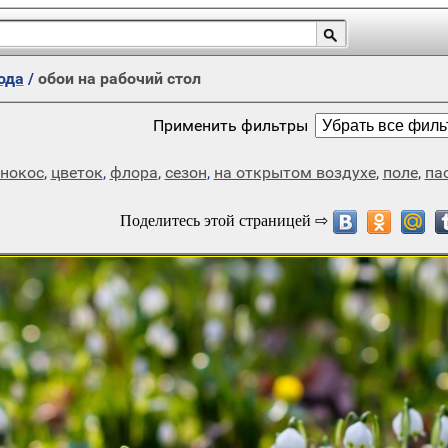
ода
/
обои на рабочий стол
Применить фильтры
енокос
,
цветок
,
флора
,
сезон
,
на открытом воздухе
,
поле
,
па