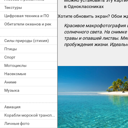
Можно установить эту картин
в Одноклассниках
Текстуры
Цифровая техника и ПО
Хотите обновить экран? Обои жд
Обитатели океанов и рек
Красивое макрофотография в
солнечного света. На снимк
травы и опавшей листвы. Мяг
Силы природы (стихия)
пробуждения жизни. Идеально
Птицы
Спорт
Мотоциклы
Насекомые
Аниме
Музыка
Авиация
Корабли морской транспорт
Личные фото