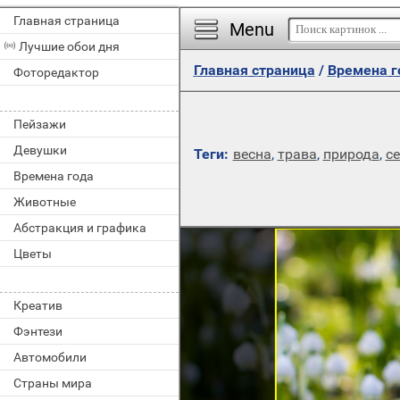
Главная страница
Menu
Лучшие обои дня
Главная страница
/
Времена г
Фоторедактор
Пейзажи
Девушки
Теги:
весна
,
трава
,
природа
,
с
Времена года
Животные
Абстракция и графика
Цветы
Креатив
Фэнтези
Автомобили
Страны мира