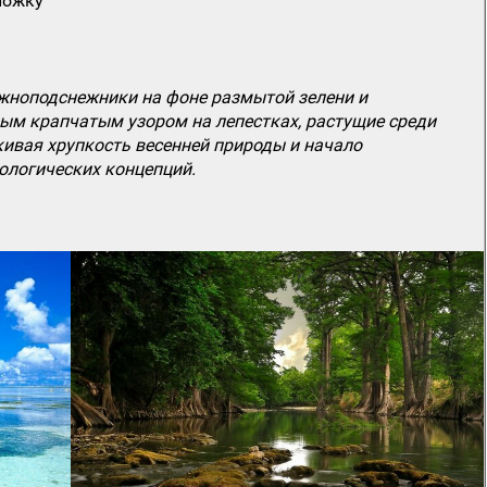
ложку
жноподснежники на фоне размытой зелени и
ным крапчатым узором на лепестках, растущие среди
кивая хрупкость весенней природы и начало
ологических концепций.