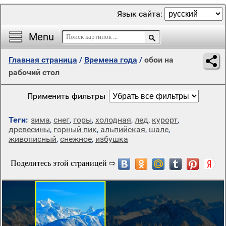
Язык сайта:
Menu
Главная страница
/
Времена года
/
обои на
рабочий стол
Применить фильтры
Теги:
зима
,
снег
,
горы
,
холодная
,
лед
,
курорт
,
древесины
,
горный пик
,
альпийская
,
шале
,
живописный
,
снежное
,
избушка