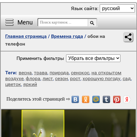
Язык сайта:
Menu
Главная страница
/
Времена года
/
обои на
телефон
Применить фильтры
Теги:
весна
,
трава
,
природа
,
сенокос
,
на открытом
воздухе
,
флора
,
лист
,
сезон
,
рост
,
хорошую погоду
,
сад
,
цветок
,
яркий