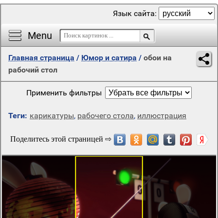
Язык сайта:
Menu
Главная страница
/
Юмор и сатира
/
обои на
рабочий стол
Применить фильтры
Теги:
карикатуры
,
рабочего стола
,
иллюстрация